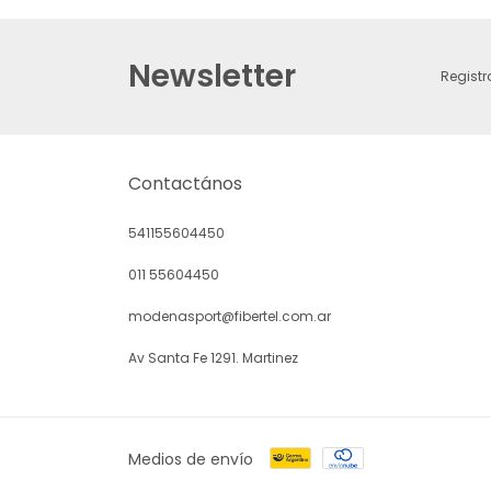
Newsletter
Registr
Contactános
541155604450
011 55604450
modenasport@fibertel.com.ar
Av Santa Fe 1291. Martinez
Medios de envío