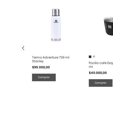
+1
Termo Adventure 739 ml
Stanley
Pocillo cafe Da
ml
$95.000,00
$40.000,00
Comprar
 Press Classic
Comprar