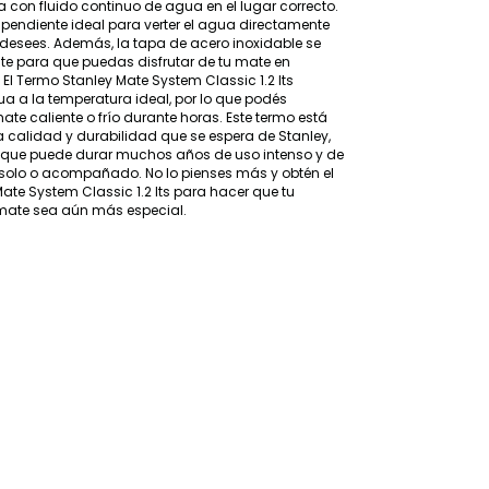
 con fluido continuo de agua en el lugar correcto.
a pendiente ideal para verter el agua directamente
 desees. Además, la tapa de acero inoxidable se
te para que puedas disfrutar de tu mate en
 El Termo Stanley Mate System Classic 1.2 lts
a a la temperatura ideal, por lo que podés
mate caliente o frío durante horas. Este termo está
 calidad y durabilidad que se espera de Stanley,
a que puede durar muchos años de uso intenso y de
a solo o acompañado. No lo pienses más y obtén el
ate System Classic 1.2 lts para hacer que tu
 mate sea aún más especial.