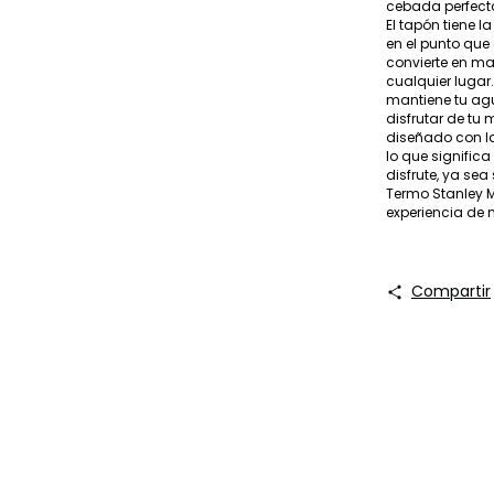
cebada perfecta
El tapón tiene l
en el punto que
convierte en ma
cualquier lugar.
mantiene tu agu
disfrutar de tu 
diseñado con la
lo que signific
disfrute, ya se
Termo Stanley M
experiencia de
Compartir