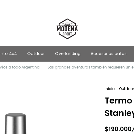
ento 4x4
Outdoor
Overlanding
Accesorios autos
do Argentina
Las grandes aventuras también requieren un equipamien
Inicio
.
Outdoor
Termo 
Stanle
$190.000