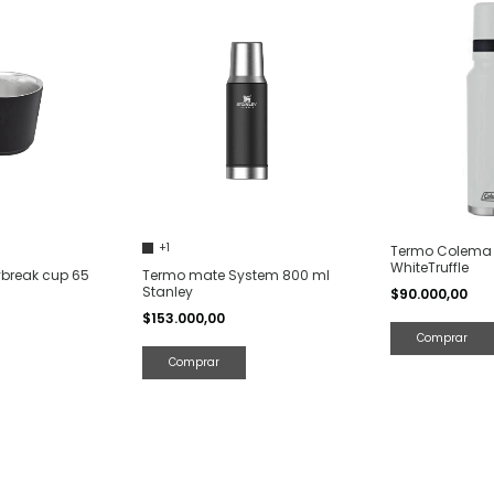
+1
Termo Colema A
WhiteTruffle
ybreak cup 65
Termo mate System 800 ml
Stanley
$90.000,00
$153.000,00
Comprar