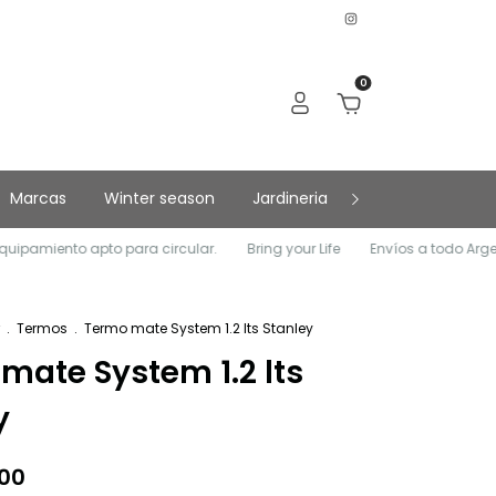
0
Marcas
Winter season
Jardineria
Contacto
So
to apto para circular.
Bring your Life
Envíos a todo Argentina
.
Termos
.
Termo mate System 1.2 lts Stanley
mate System 1.2 lts
y
,00