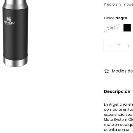
Precio sin impu
Color:
Negro
Maple
Medios de
Descripción
En Argentina, e
comparte en to
experiencia sea
Mate System Clas
mate en cualqui
cuenta con un t