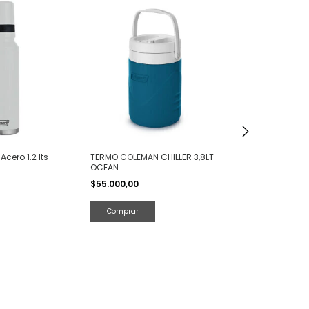
Termo Matero 
360 Flask con 
Acero Inox 750
cero 1.2 lts
TERMO COLEMAN CHILLER 3,8LT
$69.000,00
OCEAN
$55.000,00
Comprar