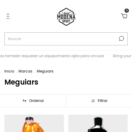
0
ién requieren un equipamiento apto para circular.
Bring your Life
Inicio
.
Marcas
.
Meguiars
Meguiars
Ordenar
Filtrar