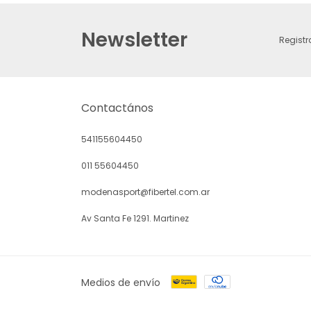
Newsletter
Registr
Contactános
541155604450
011 55604450
modenasport@fibertel.com.ar
Av Santa Fe 1291. Martinez
Medios de envío