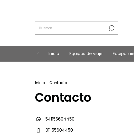
Inicio
Equipos de viaje
Equipami
E
Inicio
.
Contacto
Contacto
541155604450
011 55604450