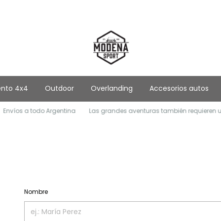
ento 4x4
Outdoor
Overlanding
Accesorios autos
nvíos a todo Argentina
Las grandes aventuras también requieren un 
Nombre