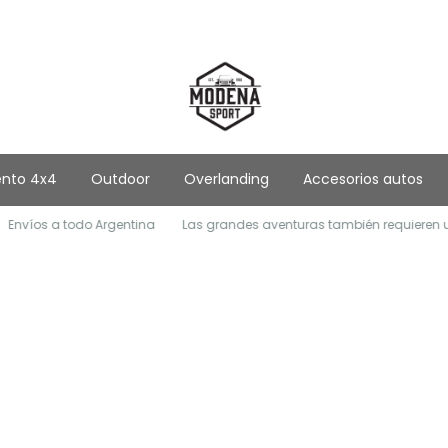
ento 4x4
Outdoor
Overlanding
Accesorios autos
víos a todo Argentina
Las grandes aventuras también requieren un e