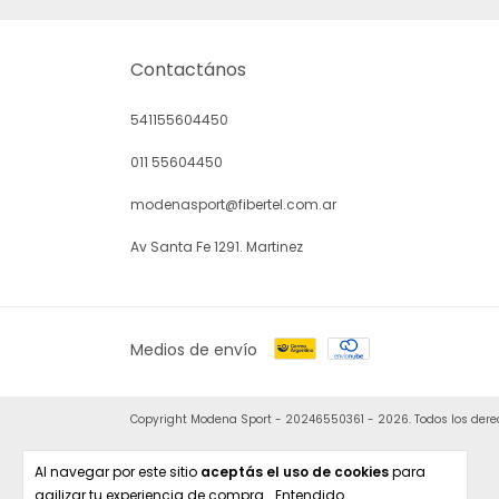
Contactános
541155604450
011 55604450
modenasport@fibertel.com.ar
Av Santa Fe 1291. Martinez
Medios de envío
Copyright Modena Sport - 20246550361 - 2026. Todos los dere
Al navegar por este sitio
aceptás el uso de cookies
para
agilizar tu experiencia de compra.
Entendido