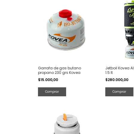
Garrafa de gas butano
Jetboil Kovea A
propano 230 grs Kovea
1.5 lt
$15.000,00
$280.000,00