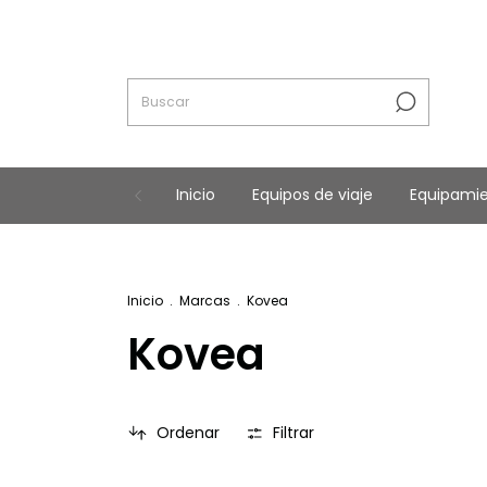
Inicio
Equipos de viaje
Equipami
En
Inicio
.
Marcas
.
Kovea
Kovea
Ordenar
Filtrar